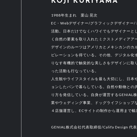
KOJI KURIYAMA
1988年生まれ 栗山 晃次
EC・Webデザイナー/グラフィックデザイナー
活動。日本だけでなくハワイでもデザイナーと
く自然の要素を取り入れたミクストメディアア
デザインのルーツはアメリカとメキシカンのカ
ピレーションを得ている。その他、デジタル化
りなす有機的で触覚的な美しさをデザインに取
った活動も行なっている。
人生観やライフスタイルを最も大切にし、日本や
ョンしたバンで暮らしている。自然や動物との
り方を発信している。自身が運営するGENIA
業やウェディング事業、ドッグライフショップな
４店舗運営し、ECサイトの制作から運用まで幅
GENIAL株式会社代表取締役/Califa Design 代表