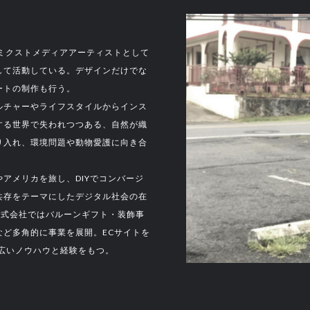
/ミクストメディアアーティストとして
して活動している。デザインだけでな
ートの制作も行う。
ルチャーやライフスタイルからインス
する世界で失われつつある、自然が織
り入れ、環境問題や動物愛護に向き合
アメリカを旅し、DIYでコンバージ
共存をテーマにしたデジタル社会の在
L株式会社ではバルーンギフト・装飾事
ど多角的に事業を展開。ECサイトを
広いノウハウと経験をもつ。